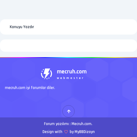
Konuyu Yazdır
mecruh.com
webmaster
mecruh.com iyi forumlar diler.
Forum yazılımı :
Mecruh.com
.
Design with
by MyBBDizayn