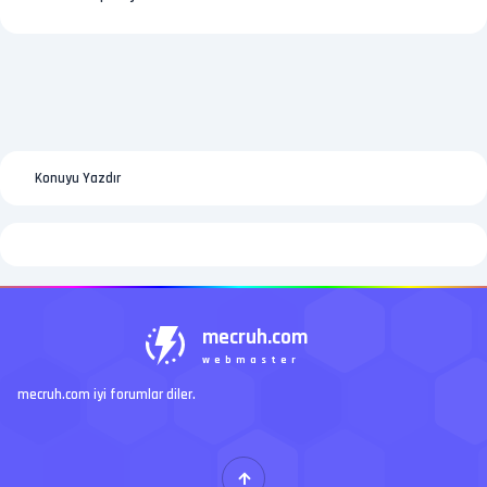
Konuyu Yazdır
mecruh.com
webmaster
mecruh.com iyi forumlar diler.