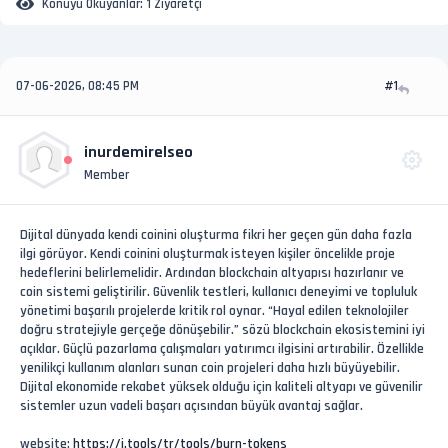
Konuyu Okuyanlar:
1 Ziyaretçi
07-06-2026, 08:45 PM
#1
inurdemirelseo
Member
Dijital dünyada kendi coinini oluşturma fikri her geçen gün daha fazla
ilgi görüyor. Kendi coinini oluşturmak isteyen kişiler öncelikle proje
hedeflerini belirlemelidir. Ardından blockchain altyapısı hazırlanır ve
coin sistemi geliştirilir. Güvenlik testleri, kullanıcı deneyimi ve topluluk
yönetimi başarılı projelerde kritik rol oynar. “Hayal edilen teknolojiler
doğru stratejiyle gerçeğe dönüşebilir.” sözü blockchain ekosistemini iyi
açıklar. Güçlü pazarlama çalışmaları yatırımcı ilgisini artırabilir. Özellikle
yenilikçi kullanım alanları sunan coin projeleri daha hızlı büyüyebilir.
Dijital ekonomide rekabet yüksek olduğu için kaliteli altyapı ve güvenilir
sistemler uzun vadeli başarı açısından büyük avantaj sağlar.
website:
https://j.tools/tr/tools/burn-tokens