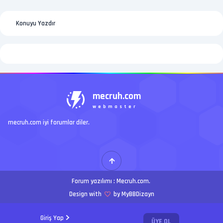
Konuyu Yazdır
mecruh.com
webmaster
mecruh.com iyi forumlar diler.
Forum yazılımı :
Mecruh.com
.
Design with
by MyBBDizayn
Giriş Yap
ÜYE OL