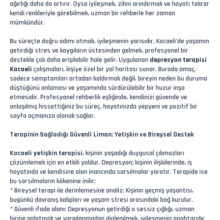
ağırlığı daha da artırır. Oysa iyileşmek, zihni arındırmak ve hayatı tekrar
kendi renkleriyle görebilmek, uzman bir rehberle her zaman
mümkündür.
Bu süreçte doğru adımı atmak, iyileşmenin yarısıdır. Kocaeli’de yaşamın
getirdiği stres ve kaygıların üstesinden gelmek, profesyonel bir
destekle çok daha erişilebilir hale gelir. Uygulanan
depresyon terapisi
Kocaeli
çalışmaları, kişiye özel bir yol haritası sunar. Burada amaç,
sadece semptomları ortadan kaldırmak değil, bireyin neden bu duruma
düştüğünü anlaması ve yaşamında sürdürülebilir bir huzur inşa
etmesidir. Profesyonel rehberlik eşliğinde, kendinizi güvende ve
anlaşılmış hissettiğiniz bu süreç, hayatınızda yepyeni ve pozitif bir
sayfa açmanıza olanak sağlar.
Terapinin Sağladığı Güvenli Liman: Yetişkin ve Bireysel Destek
Kocaeli yetişkin terapisi
, kişinin yaşadığı duygusal çıkmazları
çözümlemek için en etkili yoldur. Depresyon; kişinin ilişkilerinde, iş
hayatında ve kendisine olan inancında sarsılmalar yaratır. Terapide ise
bu sarsılmaların kökenine inilir:
* Bireysel terapi ile derinlemesine analiz: Kişinin geçmiş yaşantısı,
bugünkü davranış kalıpları ve yaşam stresi arasındaki bağ kurulur.
* Güvenli ifade alanı: Depresyonun getirdiği o sessiz çığlığı, uzman
birine anlatmak ve yargılanmadan dinlenilmek, iyileşmenin anahtarıdır.