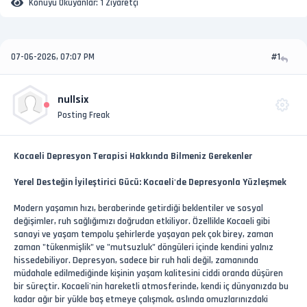
Konuyu Okuyanlar:
1 Ziyaretçi
07-06-2026, 07:07 PM
#1
nullsix
Posting Freak
Kocaeli Depresyon Terapisi Hakkında Bilmeniz Gerekenler
Yerel Desteğin İyileştirici Gücü: Kocaeli'de Depresyonla Yüzleşmek
Modern yaşamın hızı, beraberinde getirdiği beklentiler ve sosyal
değişimler, ruh sağlığımızı doğrudan etkiliyor. Özellikle Kocaeli gibi
sanayi ve yaşam tempolu şehirlerde yaşayan pek çok birey, zaman
zaman "tükenmişlik" ve "mutsuzluk" döngüleri içinde kendini yalnız
hissedebiliyor. Depresyon, sadece bir ruh hali değil, zamanında
müdahale edilmediğinde kişinin yaşam kalitesini ciddi oranda düşüren
bir süreçtir. Kocaeli'nin hareketli atmosferinde, kendi iç dünyanızda bu
kadar ağır bir yükle baş etmeye çalışmak, aslında omuzlarınızdaki