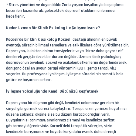
* Stres yönetimi ve dayanıklılık: Zorlu yaşam koşullarıyla başa çıkma
becerileri kazanılarak, gelecekteki depresif atakların önlenmesi
hedeflenir.
Neden Uzman Bir Klinik Psikolog ile Çalışmalısınız?
Kocaeli'de bir
klinik psikolog Kocaeli
desteği almanın en büyük
avantajı, sürecin bilimsel temellere ve etik ilkelere göre yürütülmesidir.
Depresyon, kulaktan dolma tavsiyelerle veya "biraz daha gayret et"
denilerek geçiştirilecek bir durum değildir. Uzman klinik psikologlar;
depresyonun biyolojik, sosyal ve psikolojik etkenlerini değerlendirerek,
danışana özel en uygun terapi yöntemini (BDT, şema terapi, vb.)
seçerler. Bu profesyonel yaklaşım, iyileşme sürecini sistematik hale
getirir ve başarısını artırır.
İyileşme Yolculuğunda Kendi Gücünüzü Keşfetmek
Depresyonu bir düşman gibi değil, kendinizi anlamanız gereken bir
sinyal gibi görmek süreci kolaylaştırır. Terapi, sizin yerinize hayatınızı
düzene sokmaz; aksine size bu düzeni kuracak araçları verir.
Duygularınızı tanımayı, sınırlarınızı çizmeyi ve kendinize şefkat
göstermeyi öğrenirsiniz. Kocaeli'deki terapötik süreçler, sizin
kendinizle barışmanızı ve hayata karşı daha esnek, daha dirençli