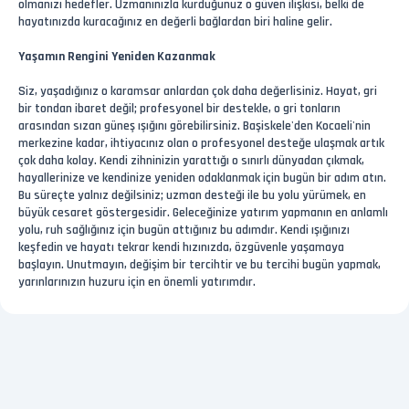
olmanızı hedefler. Uzmanınızla kurduğunuz o güven ilişkisi, belki de
hayatınızda kuracağınız en değerli bağlardan biri haline gelir.
Yaşamın Rengini Yeniden Kazanmak
Siz, yaşadığınız o karamsar anlardan çok daha değerlisiniz. Hayat, gri
bir tondan ibaret değil; profesyonel bir destekle, o gri tonların
arasından sızan güneş ışığını görebilirsiniz. Başiskele'den Kocaeli'nin
merkezine kadar, ihtiyacınız olan o profesyonel desteğe ulaşmak artık
çok daha kolay. Kendi zihninizin yarattığı o sınırlı dünyadan çıkmak,
hayallerinize ve kendinize yeniden odaklanmak için bugün bir adım atın.
Bu süreçte yalnız değilsiniz; uzman desteği ile bu yolu yürümek, en
büyük cesaret göstergesidir. Geleceğinize yatırım yapmanın en anlamlı
yolu, ruh sağlığınız için bugün attığınız bu adımdır. Kendi ışığınızı
keşfedin ve hayatı tekrar kendi hızınızda, özgüvenle yaşamaya
başlayın. Unutmayın, değişim bir tercihtir ve bu tercihi bugün yapmak,
yarınlarınızın huzuru için en önemli yatırımdır.