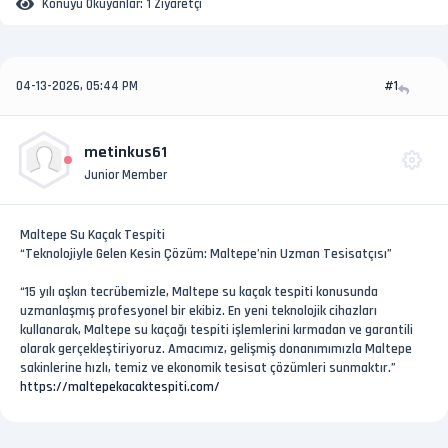
Konuyu Okuyanlar:
1 Ziyaretçi
04-13-2026, 05:44 PM
#1
metinkus61
Junior Member
Maltepe Su Kaçak Tespiti
“Teknolojiyle Gelen Kesin Çözüm: Maltepe’nin Uzman Tesisatçısı”
“15 yılı aşkın tecrübemizle, Maltepe su kaçak tespiti konusunda
uzmanlaşmış profesyonel bir ekibiz. En yeni teknolojik cihazları
kullanarak, Maltepe su kaçağı tespiti işlemlerini kırmadan ve garantili
olarak gerçekleştiriyoruz. Amacımız, gelişmiş donanımımızla Maltepe
sakinlerine hızlı, temiz ve ekonomik tesisat çözümleri sunmaktır.”
https://maltepekacaktespiti.com/