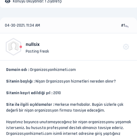
Konuyu Okuyanlar:
1 Ziyaretçi
04-30-2021, 11:34 AM
#1
nullsix
Posting Freak
Domain adı :
Organizasyonhizmeti.com
Sitenin başlığı :
Nişan Organizasyon hizmetleri nereden alınır?
Sitenin kayıt edildiği yıl :
2010
Site ile ilgili açıklamalar :
Herkese merhabalar. Bugün sizlerle çok
değerli bir nişan organizasyon firması tavsiye edeceğim.
Hayatınız boyunca unutamayacağınız bir nişan organizasyonu yaşamak
isterseniz, bu hususta profesyonel destek almanızı tavsiye ederiz.
Organizasyonhizmeti.com isimli internet adresine giriş yaptığınız