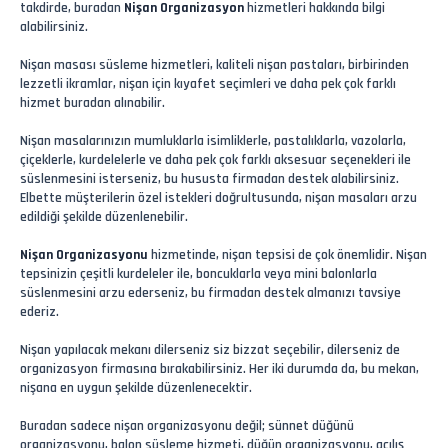
takdirde, buradan
Nişan Organizasyon
hizmetleri hakkında bilgi
alabilirsiniz.
Nişan masası süsleme hizmetleri, kaliteli nişan pastaları, birbirinden
lezzetli ikramlar, nişan için kıyafet seçimleri ve daha pek çok farklı
hizmet buradan alınabilir.
Nişan masalarınızın mumluklarla isimliklerle, pastalıklarla, vazolarla,
çiçeklerle, kurdelelerle ve daha pek çok farklı aksesuar seçenekleri ile
süslenmesini isterseniz, bu hususta firmadan destek alabilirsiniz.
Elbette müşterilerin özel istekleri doğrultusunda, nişan masaları arzu
edildiği şekilde düzenlenebilir.
Nişan Organizasyonu
hizmetinde, nişan tepsisi de çok önemlidir. Nişan
tepsinizin çeşitli kurdeleler ile, boncuklarla veya mini balonlarla
süslenmesini arzu ederseniz, bu firmadan destek almanızı tavsiye
ederiz.
Nişan yapılacak mekanı dilerseniz siz bizzat seçebilir, dilerseniz de
organizasyon firmasına bırakabilirsiniz. Her iki durumda da, bu mekan,
nişana en uygun şekilde düzenlenecektir.
Buradan sadece nişan organizasyonu değil; sünnet düğünü
organizasyonu, balon süsleme hizmeti, düğün organizasyonu, açılış