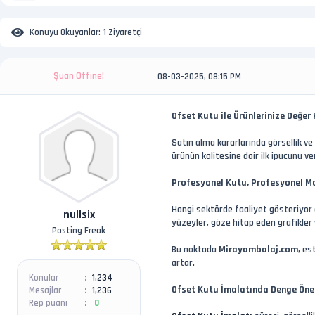
Konuyu Okuyanlar:
1 Ziyaretçi
Şuan Offine!
08-03-2025, 08:15 PM
Ofset Kutu ile Ürünlerinize Değer
Satın alma kararlarında görsellik ve 
ürünün kalitesine dair ilk ipucunu ve
Profesyonel Kutu, Profesyonel M
Hangi sektörde faaliyet gösteriyor 
nullsix
yüzeyler, göze hitap eden grafikler
Posting Freak
Bu noktada
Mirayambalaj.com
, es
artar.
Konular
1,234
Ofset Kutu İmalatında Denge Öne
Mesajlar
1,236
Rep puanı
0