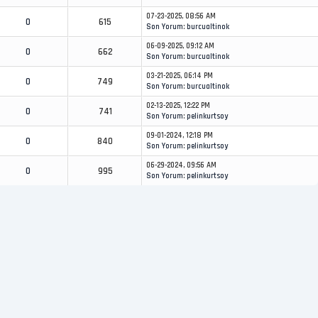
07-23-2025, 08:56 AM
0
615
Son Yorum
:
burcualtinok
06-09-2025, 09:12 AM
0
662
Son Yorum
:
burcualtinok
03-21-2025, 06:14 PM
0
749
Son Yorum
:
burcualtinok
02-13-2025, 12:22 PM
0
741
Son Yorum
:
pelinkurtsoy
09-01-2024, 12:18 PM
0
840
Son Yorum
:
pelinkurtsoy
06-29-2024, 09:56 AM
0
995
Son Yorum
:
pelinkurtsoy