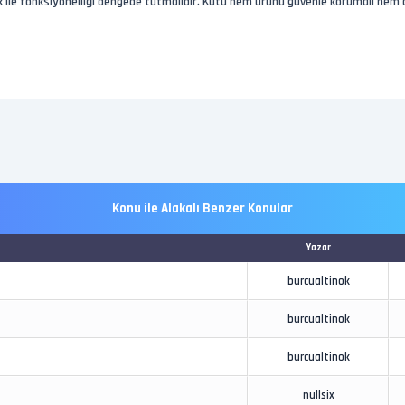
ik ile fonksiyonelliği dengede tutmalıdır. Kutu hem ürünü güvenle korumalı hem 
Konu ile Alakalı Benzer Konular
Yazar
burcualtinok
burcualtinok
burcualtinok
nullsix