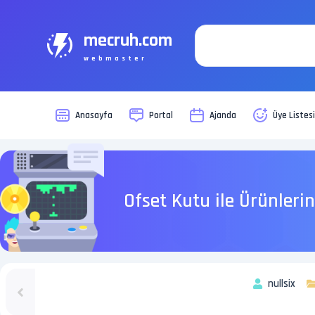
mecruh.com
webmaster
Anasayfa
Portal
Ajanda
Üye Listes
Ofset Kutu ile Ürünleri
nullsix