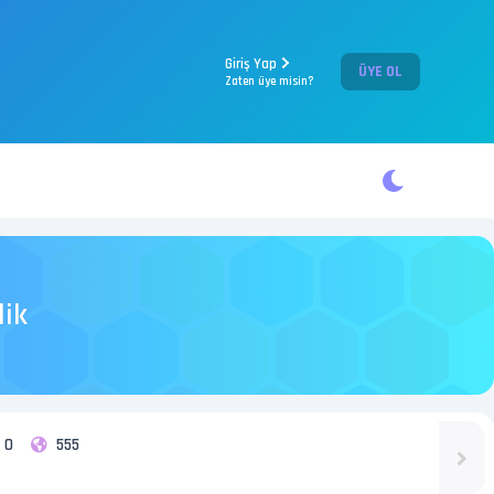
Giriş Yap
ÜYE OL
Zaten üye misin?
lik
0
555