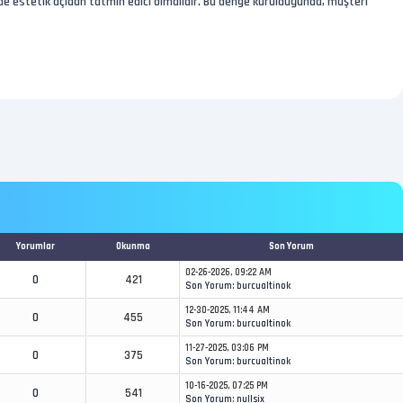
de estetik açıdan tatmin edici olmalıdır. Bu denge kurulduğunda, müşteri
Yorumlar
Okunma
Son Yorum
02-26-2026, 09:22 AM
0
421
Son Yorum
:
burcualtinok
12-30-2025, 11:44 AM
0
455
Son Yorum
:
burcualtinok
11-27-2025, 03:06 PM
0
375
Son Yorum
:
burcualtinok
10-16-2025, 07:25 PM
0
541
Son Yorum
:
nullsix