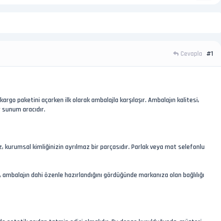
Cevapla
#1
argo paketini açarken ilk olarak ambalajla karşılaşır. Ambalajın kalitesi,
r sunum aracıdır.
 kurumsal kimliğinizin ayrılmaz bir parçasıdır. Parlak veya mat selefonlu
z, ambalajın dahi özenle hazırlandığını gördüğünde markanıza olan bağlılığı