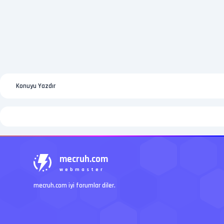
Konuyu Yazdır
mecruh.com
webmaster
mecruh.com iyi forumlar diler.