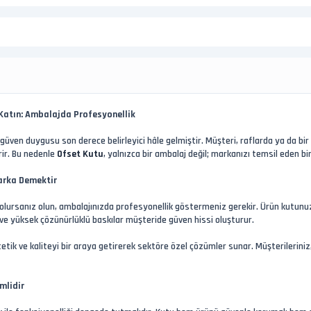
 Katın: Ambalajda Profesyonellik
güven duygusu son derece belirleyici hâle gelmiştir. Müşteri, raflarda ya da bir k
rir. Bu nedenle
Ofset Kutu
, yalnızca bir ambalaj değil; markanızı temsil eden bi
arka Demektir
olursanız olun, ambalajınızda profesyonellik göstermeniz gerekir. Ürün kutunuz,
 ve yüksek çözünürlüklü baskılar müşteride güven hissi oluşturur.
tetik ve kaliteyi bir araya getirerek sektöre özel çözümler sunar. Müşterilerini
mlidir