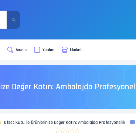
i
Arama
Yardım
Market
nize Değer Katın: Ambalajda Profesyonel
Ofset Kutu ile Ürünlerinize Değer Katın: Ambalajda Profesyonellik