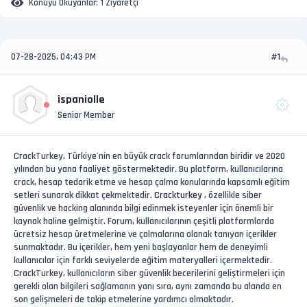
Konuyu Okuyanlar:
1 Ziyaretçi
07-28-2025, 04:43 PM
#1
ispaniolle
Senior Member
CrackTurkey, Türkiye'nin en büyük crack forumlarından biridir ve 2020
yılından bu yana faaliyet göstermektedir. Bu platform, kullanıcılarına
crack, hesap tedarik etme ve hesap çalma konularında kapsamlı eğitim
setleri sunarak dikkat çekmektedir.
Crackturkey
, özellikle siber
güvenlik ve hacking alanında bilgi edinmek isteyenler için önemli bir
kaynak haline gelmiştir. Forum, kullanıcılarının çeşitli platformlarda
ücretsiz hesap üretmelerine ve çalmalarına olanak tanıyan içerikler
sunmaktadır. Bu içerikler, hem yeni başlayanlar hem de deneyimli
kullanıcılar için farklı seviyelerde eğitim materyalleri içermektedir.
CrackTurkey, kullanıcıların siber güvenlik becerilerini geliştirmeleri için
gerekli olan bilgileri sağlamanın yanı sıra, aynı zamanda bu alanda en
son gelişmeleri de takip etmelerine yardımcı olmaktadır.