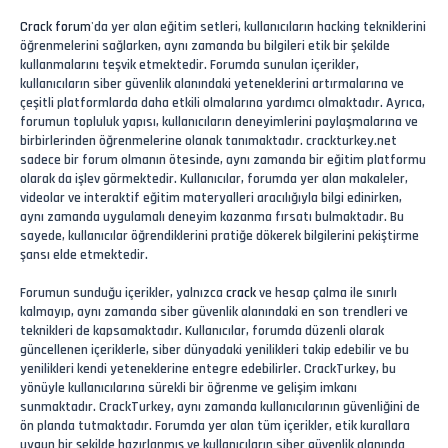
Crack forum
'da yer alan eğitim setleri, kullanıcıların hacking tekniklerini
öğrenmelerini sağlarken, aynı zamanda bu bilgileri etik bir şekilde
kullanmalarını teşvik etmektedir. Forumda sunulan içerikler,
kullanıcıların siber güvenlik alanındaki yeteneklerini artırmalarına ve
çeşitli platformlarda daha etkili olmalarına yardımcı olmaktadır. Ayrıca,
forumun topluluk yapısı, kullanıcıların deneyimlerini paylaşmalarına ve
birbirlerinden öğrenmelerine olanak tanımaktadır. crackturkey.net
sadece bir forum olmanın ötesinde, aynı zamanda bir eğitim platformu
olarak da işlev görmektedir. Kullanıcılar, forumda yer alan makaleler,
videolar ve interaktif eğitim materyalleri aracılığıyla bilgi edinirken,
aynı zamanda uygulamalı deneyim kazanma fırsatı bulmaktadır. Bu
sayede, kullanıcılar öğrendiklerini pratiğe dökerek bilgilerini pekiştirme
şansı elde etmektedir.
Forumun sunduğu içerikler, yalnızca
crack
ve hesap çalma ile sınırlı
kalmayıp, aynı zamanda siber güvenlik alanındaki en son trendleri ve
teknikleri de kapsamaktadır. Kullanıcılar, forumda düzenli olarak
güncellenen içeriklerle, siber dünyadaki yenilikleri takip edebilir ve bu
yenilikleri kendi yeteneklerine entegre edebilirler. CrackTurkey, bu
yönüyle kullanıcılarına sürekli bir öğrenme ve gelişim imkanı
sunmaktadır. CrackTurkey, aynı zamanda kullanıcılarının güvenliğini de
ön planda tutmaktadır. Forumda yer alan tüm içerikler, etik kurallara
uygun bir şekilde hazırlanmış ve kullanıcıların siber güvenlik alanında