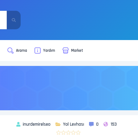
i
Arama
Yardım
Market
inurdemirelseo
Yol Levhası
0
153