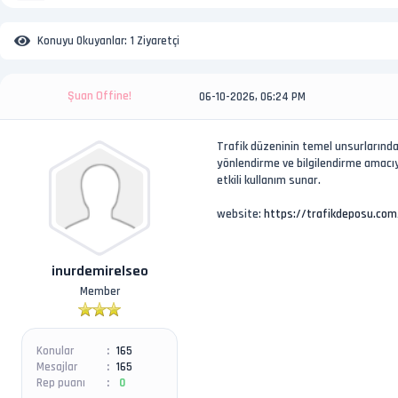
Konuyu Okuyanlar:
1 Ziyaretçi
Şuan Offine!
06-10-2026, 06:24 PM
Trafik düzeninin temel unsurlarından 
yönlendirme ve bilgilendirme amacıyla
etkili kullanım sunar.
website:
https://trafikdeposu.com/
inurdemirelseo
Member
Konular
165
Mesajlar
165
Rep puanı
0