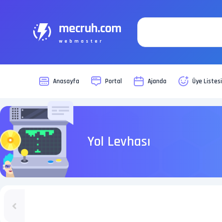
mecruh.com
webmaster
Anasayfa
Portal
Ajanda
Üye Listes
Yol Levhası