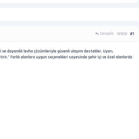
Cevapla
#1
WWW
i ve dayanıklı levha çözümleriyle güvenli ulaşımı destekler. Uyarı,
irir.” Farklı alanlara uygun seçenekleri sayesinde şehir içi ve özel alanlarda