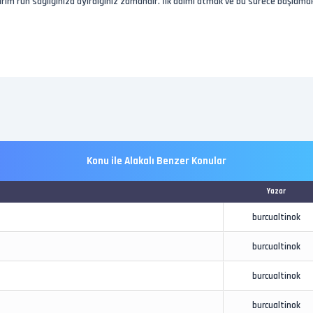
rım ruh sağlığınıza ayırdığınız zamandır. İlk adımı atmak ve bu sürece başlamak
Konu ile Alakalı Benzer Konular
Yazar
burcualtinok
burcualtinok
burcualtinok
burcualtinok