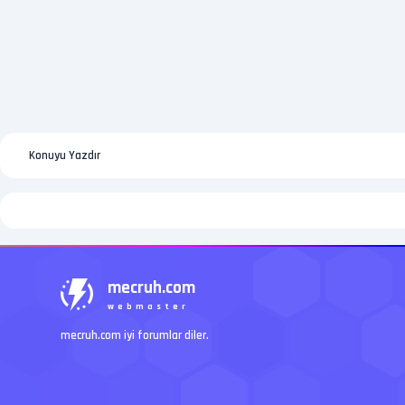
Konuyu Yazdır
mecruh.com
webmaster
mecruh.com iyi forumlar diler.