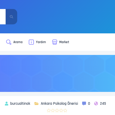
i
Arama
Yardım
Market
burcualtinok
Ankara Psikolog Önerisi
0
245