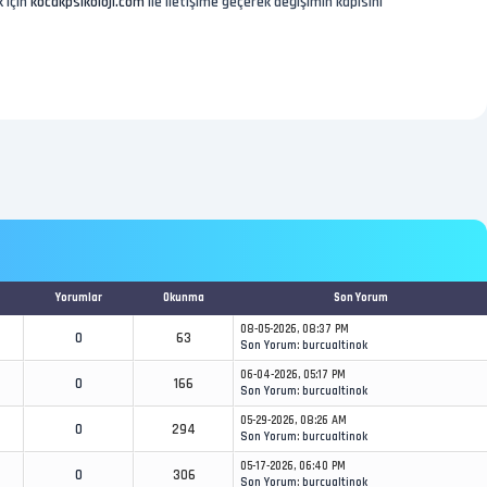
 için
kocakpsikoloji.com
ile iletişime geçerek değişimin kapısını
Yorumlar
Okunma
Son Yorum
08-05-2026, 08:37 PM
0
63
Son Yorum
:
burcualtinok
06-04-2026, 05:17 PM
0
166
Son Yorum
:
burcualtinok
05-29-2026, 08:26 AM
0
294
Son Yorum
:
burcualtinok
05-17-2026, 06:40 PM
0
306
Son Yorum
:
burcualtinok