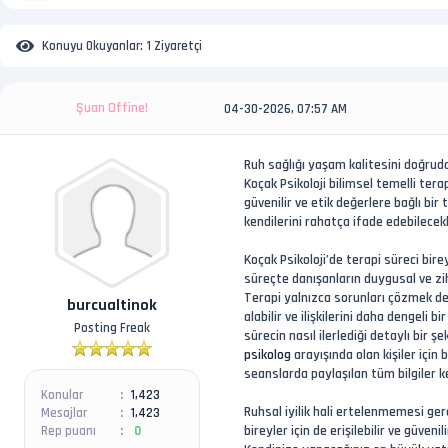
Konuyu Okuyanlar:
1 Ziyaretçi
Şuan Offine!
04-30-2026, 07:57 AM
Ruh sağlığı yaşam kalitesini doğrud
Koçak Psikoloji bilimsel temelli ter
güvenilir ve etik değerlere bağlı bir
kendilerini rahatça ifade edebilecek
Koçak Psikoloji’de terapi süreci bir
süreçte danışanların duygusal ve zi
Terapi yalnızca sorunları çözmek değ
burcualtinok
alabilir ve ilişkilerini daha dengeli
Posting Freak
sürecin nasıl ilerlediği detaylı bir şe
psikolog
arayışında olan kişiler içi
seanslarda paylaşılan tüm bilgiler ke
Konular
1,423
Ruhsal iyilik hali ertelenmemesi ger
Mesajlar
1,423
bireyler için de erişilebilir ve güv
Rep puanı
0