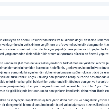
an etkileyen en önemli unsurlardan biridir ve bu alanda doğru destekle ilerleme
api yaklaşımlarıyla yetişkinlere ve çiftlere profesyonel psikolojik danışmanlık h
 terapi süreci sunulmaktadır. Her bireyin yaşadığı deneyimler ve ihtiyaçlar farkl
leri yargılanmadan dinlendikleri bir ortam oluşturmak sürecin en önemli yapı taşl
eyin kendini keşfetmesine ve içsel kaynaklarını fark etmesine yardımcı olacak şek
hinsel dengelerini yeniden kurmaları hedeflenir.
Çankaya psikolog
ihtiyacı duyan
il aynı zamanda bireyin kendini daha iyi anlamasını sağlamak için güçlü bir ara
 bir şekilde sürdürebilir. Koçak Psikoloji danışanlarına terapi sürecine başlamad
kilde anlatılır ve karşılıklı beklentiler değerlendirilir. Böylece danışan ve terapist
n bu ön görüşme doğru terapisti seçme konusunda önemli bir fırsattır. Ayrıca Tür
sin bir gizlilik içinde korunur. Bu da danışanların kendilerini daha rahat ifade et
eken bir ihtiyaçtır. Koçak Psikoloji bireylerin daha huzurlu ve dengeli bir yaşam
enilir bir danışmanlık hizmeti sunulmaktadır. İçsel yolculuğunuzda size eşlik ede