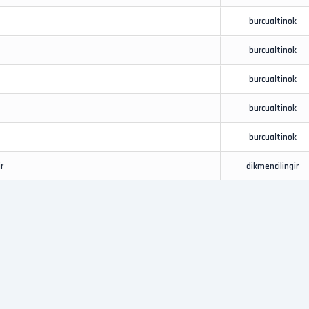
burcualtinok
burcualtinok
burcualtinok
burcualtinok
burcualtinok
r
dikmencilingir