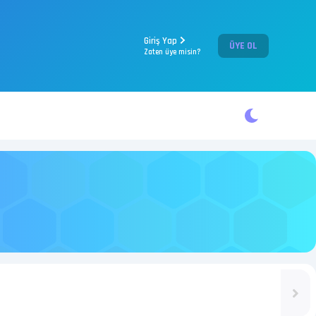
Giriş Yap
ÜYE OL
Zaten üye misin?