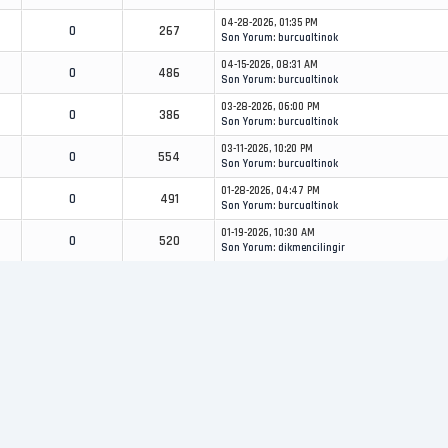
04-28-2026, 01:35 PM
0
267
Son Yorum
:
burcualtinok
04-15-2026, 08:31 AM
0
486
Son Yorum
:
burcualtinok
03-28-2026, 06:00 PM
0
386
Son Yorum
:
burcualtinok
03-11-2026, 10:20 PM
0
554
Son Yorum
:
burcualtinok
01-28-2026, 04:47 PM
0
491
Son Yorum
:
burcualtinok
01-19-2026, 10:30 AM
0
520
Son Yorum
:
dikmencilingir