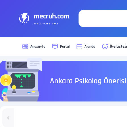
mecruh.com
webmaster
Anasayfa
Portal
Ajanda
Üye Listes
Ankara Psikolog Önerisi