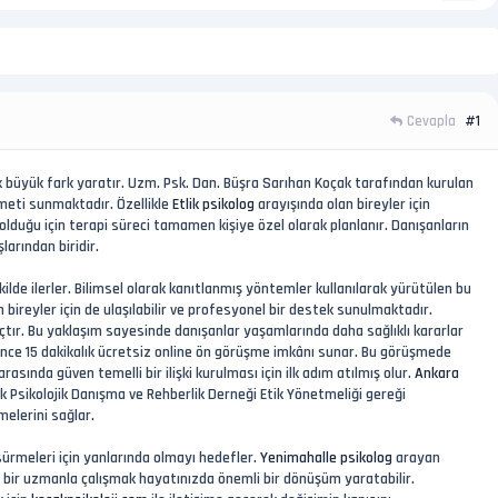
Cevapla
#1
k büyük fark yaratır. Uzm. Psk. Dan. Büşra Sarıhan Koçak tarafından kurulan
izmeti sunmaktadır. Özellikle
Etlik psikolog
arayışında olan bireyler için
ı olduğu için terapi süreci tamamen kişiye özel olarak planlanır. Danışanların
arından biridir.
ilde ilerler. Bilimsel olarak kanıtlanmış yöntemler kullanılarak yürütülen bu
 bireyler için de ulaşılabilir ve profesyonel bir destek sunulmaktadır.
çtır. Bu yaklaşım sayesinde danışanlar yaşamlarında daha sağlıklı kararlar
an önce 15 dakikalık ücretsiz online ön görüşme imkânı sunar. Bu görüşmede
 arasında güven temelli bir ilişki kurulması için ilk adım atılmış olur.
Ankara
k Psikolojik Danışma ve Rehberlik Derneği Etik Yönetmeliği gereği
melerini sağlar.
 sürmeleri için yanlarında olmayı hedefler.
Yenimahalle psikolog
arayan
cek bir uzmanla çalışmak hayatınızda önemli bir dönüşüm yaratabilir.