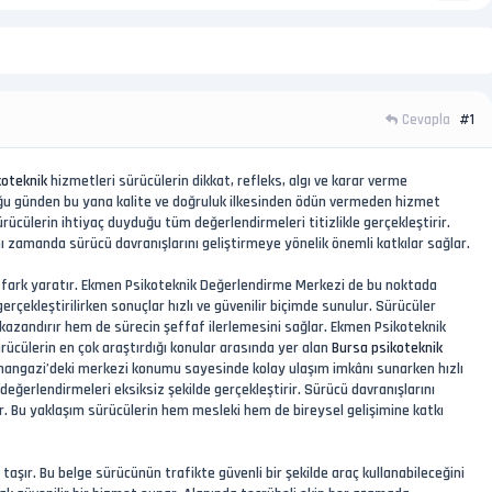
Cevapla
#1
koteknik
hizmetleri sürücülerin dikkat, refleks, algı ve karar verme
uğu günden bu yana kalite ve doğruluk ilkesinden ödün vermeden hizmet
ücülerin ihtiyaç duyduğu tüm değerlendirmeleri titizlikle gerçekleştirir.
 zamanda sürücü davranışlarını geliştirmeye yönelik önemli katkılar sağlar.
 fark yaratır. Ekmen Psikoteknik Değerlendirme Merkezi de bu noktada
rçekleştirilirken sonuçlar hızlı ve güvenilir biçimde sunulur. Sürücüler
kazandırır hem de sürecin şeffaf ilerlemesini sağlar. Ekmen Psikoteknik
rücülerin en çok araştırdığı konular arasında yer alan
Bursa psikoteknik
 Osmangazi’deki merkezi konumu sayesinde kolay ulaşım imkânı sunarken hızlı
değerlendirmeleri eksiksiz şekilde gerçekleştirir. Sürücü davranışlarını
r. Bu yaklaşım sürücülerin hem mesleki hem de bireysel gelişimine katkı
aşır. Bu belge sürücünün trafikte güvenli bir şekilde araç kullanabileceğini