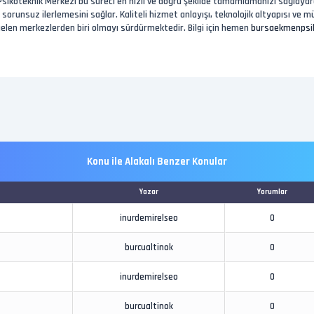
Psikoteknik Merkezi bu süreci en hızlı ve doğru şekilde tamamlamanızı sağlayar
n sorunsuz ilerlemesini sağlar. Kaliteli hizmet anlayışı, teknolojik altyapısı 
 gelen merkezlerden biri olmayı sürdürmektedir. Bilgi için hemen
bursaekmenpsi
Konu ile Alakalı Benzer Konular
Yazar
Yorumlar
inurdemirelseo
0
burcualtinok
0
inurdemirelseo
0
burcualtinok
0