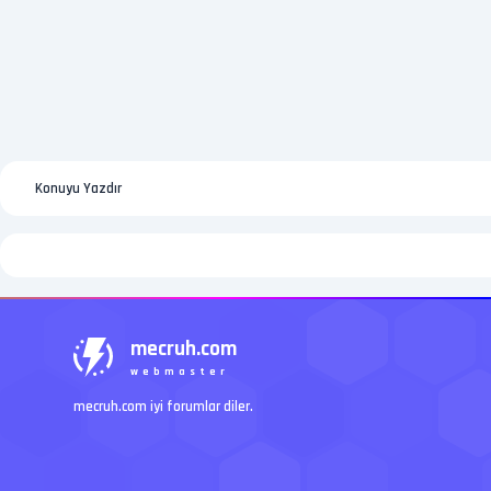
Konuyu Yazdır
mecruh.com
webmaster
mecruh.com iyi forumlar diler.