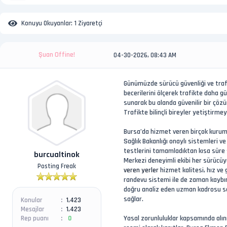
Konuyu Okuyanlar:
1 Ziyaretçi
Şuan Offine!
04-30-2026, 08:43 AM
Günümüzde sürücü güvenliği ve trafi
becerilerini ölçerek trafikte daha 
sunarak bu alanda güvenilir bir çözü
Trafikte bilinçli bireyler yetiştir
Bursa’da hizmet veren birçok kurum
Sağlık Bakanlığı onaylı sistemleri v
testlerini tamamladıktan kısa süre 
burcualtinok
Merkezi deneyimli ekibi her sürücüyü
Posting Freak
veren yerler
hizmet kalitesi, hız ve
randevu sistemi ile de zaman kaybını
doğru analiz eden uzman kadrosu say
sağlar.
Konular
1,423
Mesajlar
1,423
Yasal zorunluluklar kapsamında al
Rep puanı
0