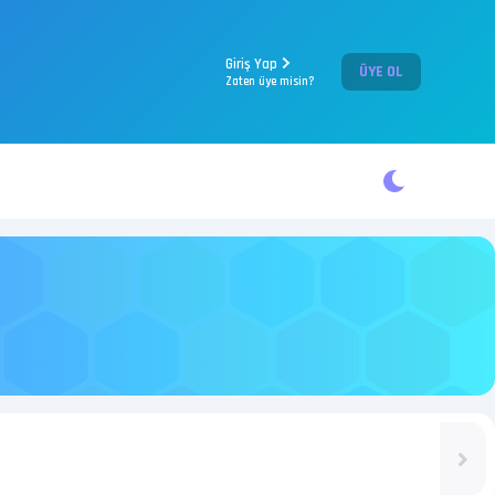
Giriş Yap
ÜYE OL
Zaten üye misin?