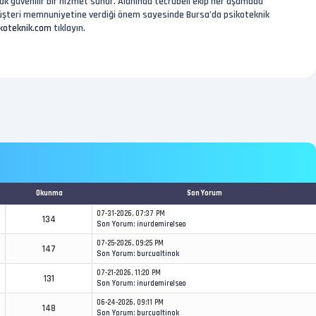
ak güvenilir bir hizmet sunar. Alanında tecrübeli ekip her aşamada
ve müşteri memnuniyetine verdiği önem sayesinde Bursa’da psikoteknik
koteknik.com
tıklayın.
Okunma
Son Yorum
07-31-2026, 07:37 PM
134
Son Yorum
:
inurdemirelseo
07-25-2026, 09:25 PM
147
Son Yorum
:
burcualtinok
07-21-2026, 11:20 PM
131
Son Yorum
:
inurdemirelseo
06-24-2026, 09:11 PM
148
Son Yorum
:
burcualtinok