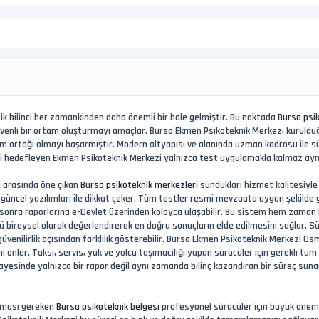
k bilinci her zamankinden daha önemli bir hale gelmiştir. Bu noktada
Bursa psi
güvenli bir ortam oluşturmayı amaçlar. Bursa Ekmen Psikoteknik Merkezi kuruld
m ortağı olmayı başarmıştır. Modern altyapısı ve alanında uzman kadrosu ile sür
meyi hedefleyen Ekmen Psikoteknik Merkezi yalnızca test uygulamakla kalmaz aynı
 arasında öne çıkan
Bursa psikoteknik merkezleri
sundukları hizmet kalitesiyle
e güncel yazılımları ile dikkat çeker. Tüm testler resmi mevzuata uygun şekilde ge
sonra raporlarına e-Devlet üzerinden kolayca ulaşabilir. Bu sistem hem zaman 
 bireysel olarak değerlendirerek en doğru sonuçların elde edilmesini sağlar. Sü
 güvenilirlik açısından farklılık gösterebilir. Bursa Ekmen Psikoteknik Merkezi
 önler. Taksi, servis, yük ve yolcu taşımacılığı yapan sürücüler için gerekli tüm 
esinde yalnızca bir rapor değil aynı zamanda bilinç kazandıran bir süreç suna
ınması gereken
Bursa psikoteknik belgesi
profesyonel sürücüler için büyük önem t