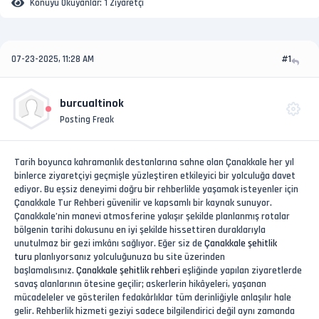
Konuyu Okuyanlar:
1 Ziyaretçi
07-23-2025, 11:28 AM
#1
burcualtinok
Posting Freak
Tarih boyunca kahramanlık destanlarına sahne olan Çanakkale her yıl
binlerce ziyaretçiyi geçmişle yüzleştiren etkileyici bir yolculuğa davet
ediyor. Bu eşsiz deneyimi doğru bir rehberlikle yaşamak isteyenler için
Çanakkale Tur Rehberi güvenilir ve kapsamlı bir kaynak sunuyor.
Çanakkale’nin manevi atmosferine yakışır şekilde planlanmış rotalar
bölgenin tarihi dokusunu en iyi şekilde hissettiren duraklarıyla
unutulmaz bir gezi imkânı sağlıyor. Eğer siz de
Çanakkale şehitlik
turu
planlıyorsanız yolculuğunuza bu site üzerinden
başlamalısınız.
Çanakkale şehitlik rehberi
eşliğinde yapılan ziyaretlerde
savaş alanlarının ötesine geçilir; askerlerin hikâyeleri, yaşanan
mücadeleler ve gösterilen fedakârlıklar tüm derinliğiyle anlaşılır hale
gelir. Rehberlik hizmeti geziyi sadece bilgilendirici değil aynı zamanda