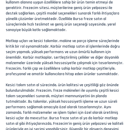
kullanım alanına uygun özelliklere sahip bir ürün temin etmeyi de
gerektirir. Frezecim sitesi, müşterilerine geniş ürün yelpazesi ile
destek sağlarken, çeşitli model seçenekleri sunarak farklı ihtiyaçlara
yönelik çözümler üretmektedir. Özellikle Bursa freze satın al
süreçlerinde hızlı teslimat ve geniş ürün seçeneği sayesinde, yerel
sanayiye büyük katkı sağlamaktadır.
Matkap uçları ve kesici takımlar, makine ve parça işleme süreçlerinde
kritik bir rol oynamaktadır. Karbür matkap satın al işlemlerinde doğru
seçim yapmak, yüksek performans ve uzun ömürlü kullanım için
önemlidir. Karbür matkaplar, sertleştirilmiş çelikler ve diğer dayanıklı
malzemeler üzerinde yüksek hassasiyetle çalışmak için tasarlanmıştır.
Frezecim, farklı çap ve özelliklere sahip karbür matkap çeşitleriyle,
profesyonel ve amatör kullanıcılara hitap eden ürünler sunmaktadır.
Kesici takım satın al sürecinde, ürün kalitesi ve çeşitliliği göz önünde
bulundurulmalıdır. Frezecim, freze makineleri ile uyumlu çeşitli kesici
takım seçenekleri sunarak, müşteri memnuniyetini ön planda
tutmaktadır. Bu takımlar, yüksek hassasiyetli işleme ve uzun süreli
performans sağlamak amacıyla özel olarak tasarlanmıştır. Aynı
zamanda, farklı malzemeler ve işlem tipleri için özel olarak üretilmiş
kesici uçlar da mevcuttur. Bursa freze satın al ya da karbür matkap
satın al gibi ihtiyaçlarınızda, Frezecim’in geniş ürün yelpazesi ve kaliteli
ürünleriyle en iyi seçimi yapabilirsiniz. Güvenilir bir alışveriş deneyimi